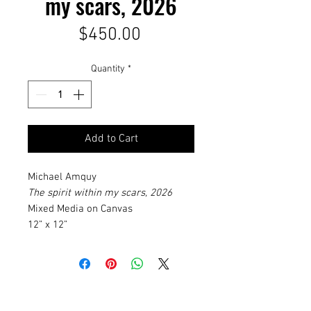
my scars, 2026
Price
$450.00
Quantity
*
Add to Cart
Michael Amquy
The spirit within my scars, 2026
Mixed Media on Canvas
12” x 12”