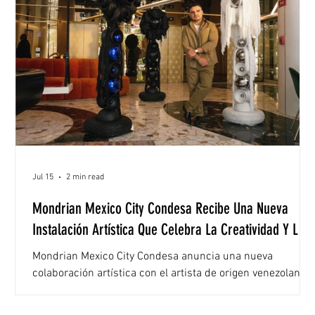
Jul 15
2 min read
Mondrian Mexico City Condesa Recibe Una Nueva
Instalación Artística Que Celebra La Creatividad Y La
Comunidad
Mondrian Mexico City Condesa anuncia una nueva
colaboración artística con el artista de origen venezolano
Carlos Andrade, transformando el hotel en un vibrante
escaparate cultural. Como parte del compromiso de