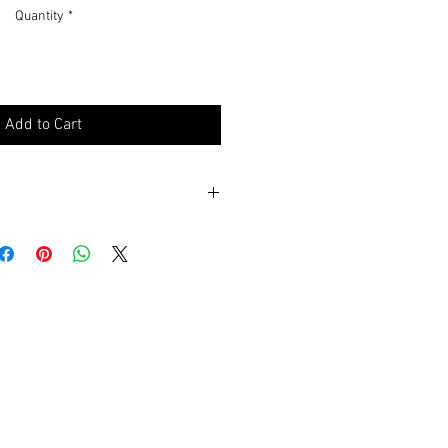
Quantity
*
Add to Cart
e, Miami Shores
33138
Saturday 12-6pm
barrow