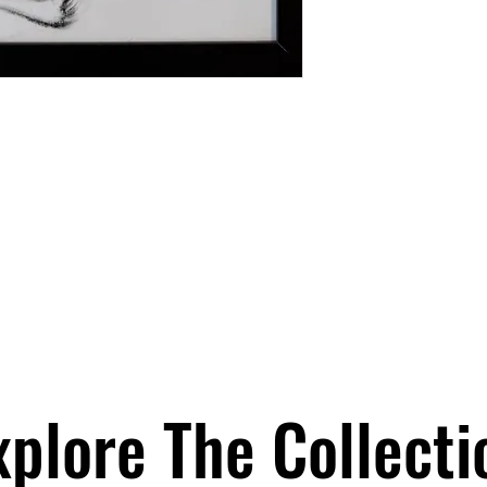
Contact:
Carlos Andrade
carlos@claug.art
+1 (786) 351-1699
Milena Brown
milena@claug.art
+1 (786) 454-0999
xplore The Collecti