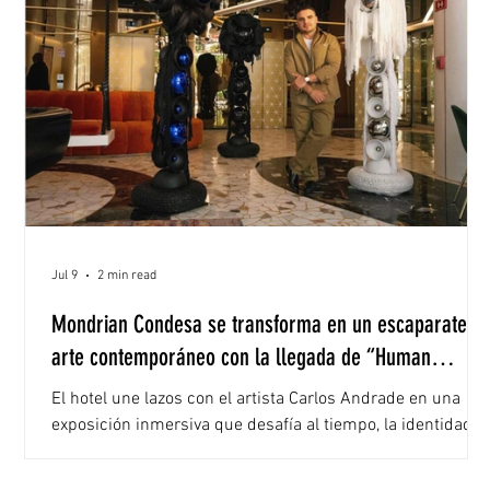
Jul 9
2 min read
Mondrian Condesa se transforma en un escaparate d
arte contemporáneo con la llegada de “Human
Echoes”
El hotel une lazos con el artista Carlos Andrade en una
exposición inmersiva que desafía al tiempo, la identidad y
la sustentabilidad a través de objetos rescatados. Los
hoteles ya no son solo lugares de paso o descanso; hoy en