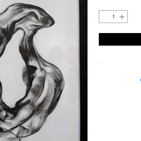
.
9703 NE at 2nd Av
9703 NE 2nd Ave.
Miami Shores, FL. 
+1 (645) 243-0333
info@claug.art
Hours: Tuesday to 
Artist:
Ryan Wheel